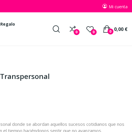
Mi cuenta
 Regalo
0,00 €
0
0
0
 Transpersonal
ersonal donde se abordan aquellos sucesos cotidianos que nos
en el tiempo haciéndonos sentir que no avanzamos.