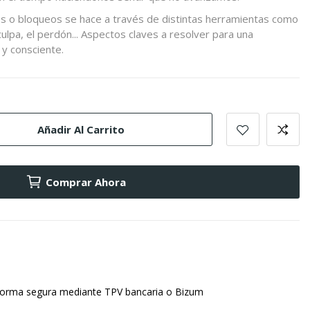
os o bloqueos se hace a través de distintas herramientas como
 culpa, el perdón... Aspectos claves a resolver para una
 y consciente.
Añadir Al Carrito
Comprar Ahora
forma segura mediante TPV bancaria o Bizum