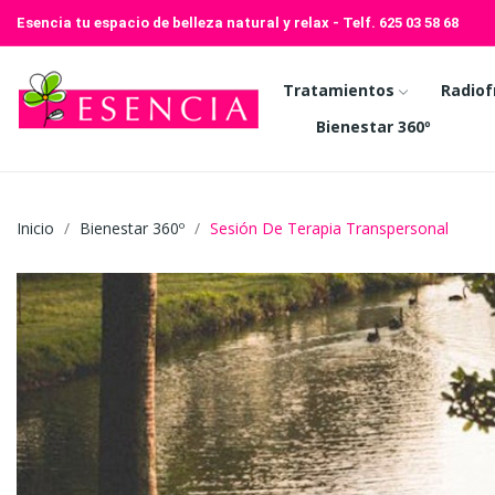
Esencia tu espacio de belleza natural y relax - Telf.
625 03 58 68
Tratamientos
Radiof
Bienestar 360º
Inicio
Bienestar 360º
Sesión De Terapia Transpersonal