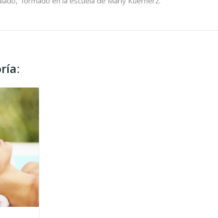
lado, formado en la escuela de Marly Kuernerz.
ría: